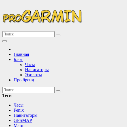
Перейти
к
содержимому
Описание и сравнение новинок техники Garmin
Все про Garmin
Главная
Блог
Часы
Навигаторы
Эхолоты
Про бренд
Теги
Часы
Fenix
Навигаторы
GPSMAP
Marq