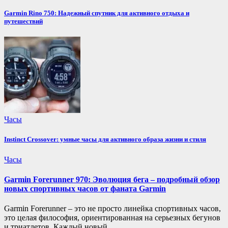
Garmin Rino 750: Надежный спутник для активного отдыха и
путешествий
Часы
Instinct Crossover: умные часы для активного образа жизни и стиля
Часы
Garmin Forerunner 970: Эволюция бега – подробный обзор
новых спортивных часов от фаната Garmin
Garmin Forerunner – это не просто линейка спортивных часов,
это целая философия, ориентированная на серьезных бегунов
и триатлетов. Каждый новый…