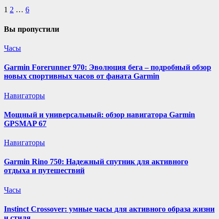
Пагинация
1
2
…
6
записей
Вы пропустили
Часы
Garmin Forerunner 970: Эволюция бега – подробный обзор
новых спортивных часов от фаната Garmin
Навигаторы
Мощный и универсальный: обзор навигатора Garmin
GPSMAP 67
Навигаторы
Garmin Rino 750: Надежный спутник для активного
отдыха и путешествий
Часы
Instinct Crossover: умные часы для активного образа жизни
и стиля