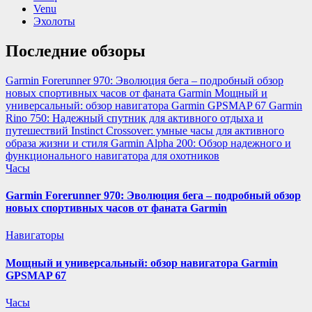
Venu
Эхолоты
Последние обзоры
Garmin Forerunner 970: Эволюция бега – подробный обзор
новых спортивных часов от фаната Garmin
Мощный и
универсальный: обзор навигатора Garmin GPSMAP 67
Garmin
Rino 750: Надежный спутник для активного отдыха и
путешествий
Instinct Crossover: умные часы для активного
образа жизни и стиля
Garmin Alpha 200: Обзор надежного и
функционального навигатора для охотников
Часы
Garmin Forerunner 970: Эволюция бега – подробный обзор
новых спортивных часов от фаната Garmin
Навигаторы
Мощный и универсальный: обзор навигатора Garmin
GPSMAP 67
Часы