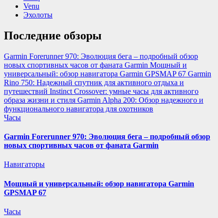
Venu
Эхолоты
Последние обзоры
Garmin Forerunner 970: Эволюция бега – подробный обзор
новых спортивных часов от фаната Garmin
Мощный и
универсальный: обзор навигатора Garmin GPSMAP 67
Garmin
Rino 750: Надежный спутник для активного отдыха и
путешествий
Instinct Crossover: умные часы для активного
образа жизни и стиля
Garmin Alpha 200: Обзор надежного и
функционального навигатора для охотников
Часы
Garmin Forerunner 970: Эволюция бега – подробный обзор
новых спортивных часов от фаната Garmin
Навигаторы
Мощный и универсальный: обзор навигатора Garmin
GPSMAP 67
Часы