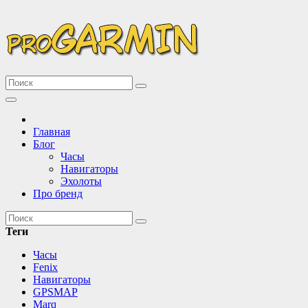
Перейти
к
содержимому
Описание и сравнение новинок техники Garmin
Все про Garmin
Главная
Блог
Часы
Навигаторы
Эхолоты
Про бренд
Теги
Часы
Fenix
Навигаторы
GPSMAP
Marq