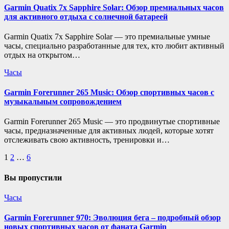
Garmin Quatix 7x Sapphire Solar: Обзор премиальных часов
для активного отдыха с солнечной батареей
Garmin Quatix 7x Sapphire Solar — это премиальные умные
часы, специально разработанные для тех, кто любит активный
отдых на открытом…
Часы
Garmin Forerunner 265 Music: Обзор спортивных часов с
музыкальным сопровождением
Garmin Forerunner 265 Music — это продвинутые спортивные
часы, предназначенные для активных людей, которые хотят
отслеживать свою активность, тренировки и…
Пагинация
1
2
…
6
записей
Вы пропустили
Часы
Garmin Forerunner 970: Эволюция бега – подробный обзор
новых спортивных часов от фаната Garmin