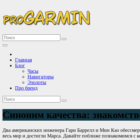
Перейти
к
содержимому
Все про Garmin
Описание и сравнение новинок техники Garmin
Главная
Блог
Часы
Навигаторы
Эхолоты
Про бренд
Синоним качества: знакомств
Два американских инженера Гари Баррелл и Мин Као обессмерти
весь мир и достигли Марса. Давайте поближе познакомимся с 