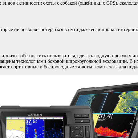
идов активности: охоты с собакой (ошейники с GPS), скалолазан
орые не позволят потеряться в пути даже если пропал интернет
а, а значит обезопасить пользователя, сделать водную прогулку 
нащены технологиями боковой широкоугольной эхолокации. В ит
агает портативные и беспроводные эхолоты, комплекты для под