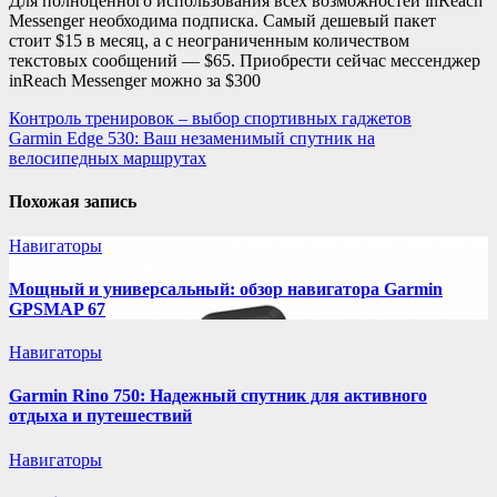
Для полноценного использования всех возможностей inReach
Messenger необходима подписка. Самый дешевый пакет
стоит $15 в месяц, а с неограниченным количеством
текстовых сообщений — $65. Приобрести сейчас мессенджер
inReach Messenger можно за $300
Навигация
Контроль тренировок – выбор спортивных гаджетов
Garmin Edge 530: Ваш незаменимый спутник на
по
велосипедных маршрутах
записям
Похожая запись
Навигаторы
Мощный и универсальный: обзор навигатора Garmin
GPSMAP 67
Навигаторы
Garmin Rino 750: Надежный спутник для активного
отдыха и путешествий
Навигаторы