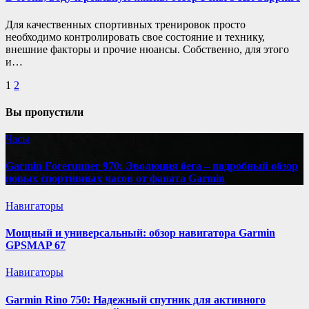
Для качественных спортивных тренировок просто
необходимо контролировать свое состояние и технику,
внешние факторы и прочие нюансы. Собственно, для этого
и…
Пагинация
1
2
записей
Вы пропустили
Часы
Garmin Forerunner 970: Эволюция бега – подробный обзор
новых спортивных часов от фаната Garmin
Навигаторы
Мощный и универсальный: обзор навигатора Garmin
GPSMAP 67
Навигаторы
Garmin Rino 750: Надежный спутник для активного