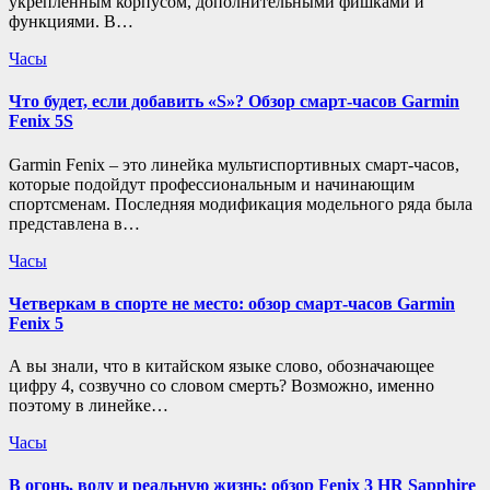
укрепленным корпусом, дополнительными фишками и
функциями. В…
Часы
Что будет, если добавить «S»? Обзор смарт-часов Garmin
Fenix 5S
Garmin Fenix – это линейка мультиспортивных смарт-часов,
которые подойдут профессиональным и начинающим
спортсменам. Последняя модификация модельного ряда была
представлена в…
Часы
Четверкам в спорте не место: обзор смарт-часов Garmin
Fenix 5
А вы знали, что в китайском языке слово, обозначающее
цифру 4, созвучно со словом смерть? Возможно, именно
поэтому в линейке…
Часы
В огонь, воду и реальную жизнь: обзор Fenix 3 HR Sapphire