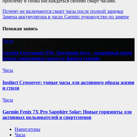
проблему и снова наслаждаться своими смарт часами.
Навигация
Почему не включаются смарт часы после полной зарядки
Замена аккумулятора в часах Garmin: руководство по замене
по
записям
Похожая запись
Часы
Garmin Forerunner 970: Эволюция бега – подробный обзор
новых спортивных часов от фаната Garmin
Часы
Instinct Crossover: умные часы для активного образа жизни
и стиля
Часы
Garmin Fenix 7X Pro Sapphire Solar: Новые горизонты для
активных пользователей и спортсменов
Навигаторы
Часы